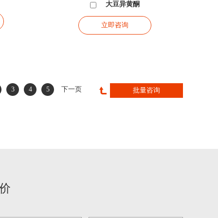
大豆异黄酮
立即咨询
3
4
5
下一页
价