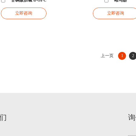
甘磷酸胆碱 α-GPC
雌马酚
立即咨询
立即咨询
上一页
1
2
们
询