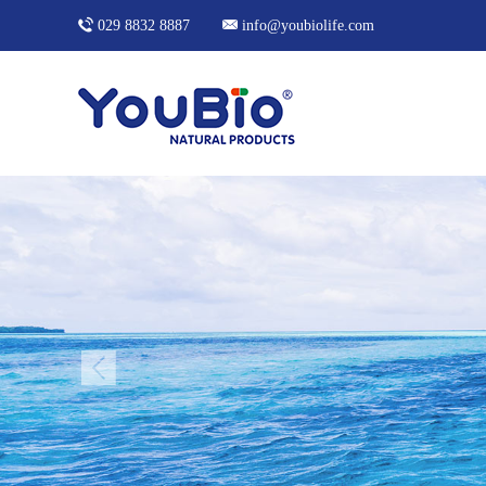
029 8832 8887
info@youbiolife.com